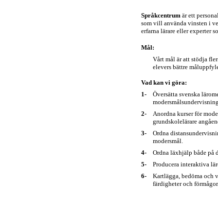
Språkcentrum
är ett person
som vill använda vinsten i v
erfarna lärare eller experter 
Mål:
Vårt mål är att stödja fl
elevers bättre måluppfyl
Vad kan vi göra:
1-
Översätta svenska lärome
modersmålsundervisning
2-
Anordna kurser för moder
grundskolelärare angåen
3-
Ordna distansundervisni
modersmål.
4-
Ordna läxhjälp både på d
5-
Producera interaktiva lä
6-
Kartlägga, bedöma och v
färdigheter och förmågor